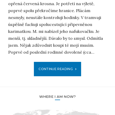
opřená červená krosna. Je potřetí na výletě,
poprvé spolu překročíme hranice. Plácám
nesmyly, neustále kontroluji hodinky. V tramvaji
úspěšně fackuji spolucestující připevněnou
karimatkou. M. mi nabízel jeho nafukovačku. Je
menší, tj. skladnější. Dávalo by to smysl. Odmítla
jsem. Nějak zdůvodnit koupi té mojí musím.
Poprvé od poslední rodinné dovolené (cca…
CONTINUE READING
WHERE I AM NOW?