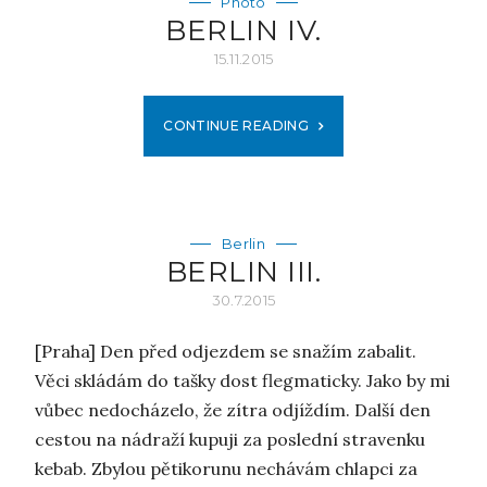
Photo
BERLIN IV.
15.11.2015
CONTINUE READING
Berlin
BERLIN III.
30.7.2015
[Praha] Den před odjezdem se snažím zabalit.
Věci skládám do tašky dost flegmaticky. Jako by mi
vůbec nedocházelo, že zítra odjíždím. Další den
cestou na nádraží kupuji za poslední stravenku
kebab. Zbylou pětikorunu nechávám chlapci za