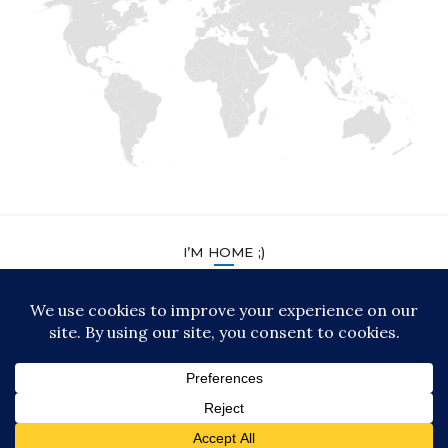
I’M HOME ;)
BARU © 2007 - 2025 ❋ Autorem ilustrace v záhlaví je Karel Čapek