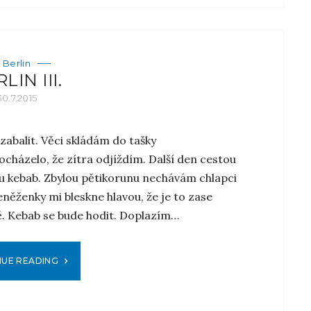
Berlin
LIN III.
30.7.2015
abalit. Věci skládám do tašky
ocházelo, že zítra odjíždím. Další den cestou
ku kebab. Zbylou pětikorunu nechávám chlapci
eněženky mi bleskne hlavou, že je to zase
ně. Kebab se bude hodit. Doplazím…
NUE READING