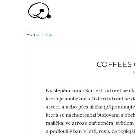
Skip
to
Home
trip
content
COFFEES 
1
Na slepém konci Barrett’s street se uk
která je souběžná s Oxford street se
street a nebo přes uličku (připomínajíc
která se nachází mezi budovami s obch
maličká, ve stroze zařízeném, světlém i
a podlouhlý bar. V létě, resp. za teplejš