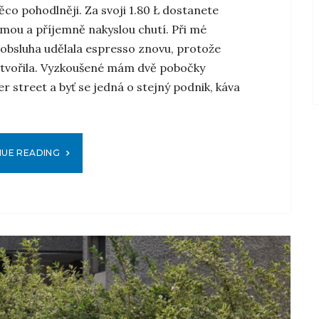
ěco pohodlněji. Za svoji 1.80 Ł dostanete
emou a příjemně nakyslou chutí. Při mé
obsluha udělala espresso znovu, protože
ytvořila. Vyzkoušené mám dvě pobočky
 street a byť se jedná o stejný podnik, káva
NUE READING