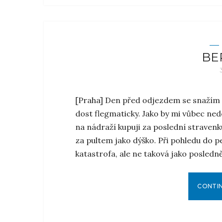
BER
[Praha] Den před odjezdem se snažím z
dost flegmaticky. Jako by mi vůbec ned
na nádraží kupuji za poslední straven
za pultem jako dýško. Při pohledu do p
katastrofa, ale ne taková jako posled
CONTI