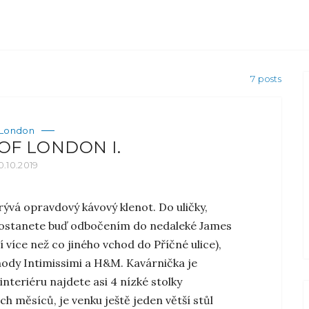
7 posts
London
OF LONDON I.
0.10.2019
rývá opravdový kávový klenot. Do uličky,
 dostanete buď odbočením do nedaleké James
í více než co jiného vchod do Příčné ulice),
ody Intimissimi a H&M. Kavárnička je
nteriéru najdete asi 4 nízké stolky
ích měsíců, je venku ještě jeden větší stůl